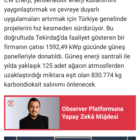
CW Enerji, yenilenebilir enerji kullanımını
yaygınlaştırmak ve çevreye duyarlı
uygulamaları artırmak için Türkiye genelinde
projelerini hız kesmeden sürdürüyor. Bu
doğrultuda Tekirdağ’da faaliyet gösteren bir
firmanın çatısı 1592,49 kWp gücünde güneş
panelleriyle donatıldı. Güneş enerji santrali ile
yılda yaklaşık 125 adet ağacın atmosferden
uzaklaştırdığı miktara eşit olan 830.774 kg
karbondioksit salınımı önlenecek.
Observer Platformuna
Yapay Zekâ Müjdesi