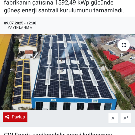
fabrikanın çatısına 1592,49 kWp gücünde
güneş enerji santrali kurulumunu tamamladı.
EndüstriST
09.07.2025 - 12:30
Enerjisini Üreten Fabrikalar
YAYINLANMA
Endüstri 4.0 Uygulamaları
Ağır Sanayi Çözümleri
Paylaş
-
+
A
A