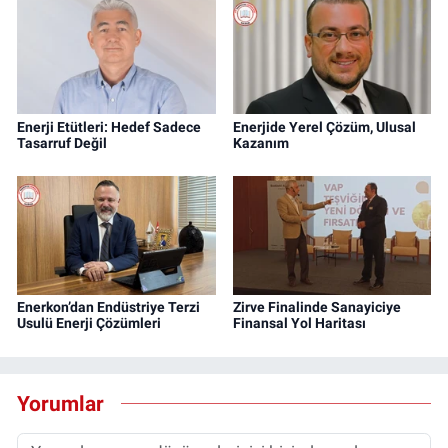
Enerji Etütleri: Hedef Sadece
Enerjide Yerel Çözüm, Ulusal
Tasarruf Değil
Kazanım
Enerkon’dan Endüstriye Terzi
Zirve Finalinde Sanayiciye
Usulü Enerji Çözümleri
Finansal Yol Haritası
Yorumlar