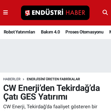
Robot Yatırımları
Bakım 4.0
Robot Yatırımları
Bakım 4.0
Proses Otomasyonu
Proses Otomasyonu
Makina
Otomasyon
HABERLER
ENERJISINI ÜRETEN FABRIKALAR
Depolama Çözümleri
CW Enerji’den Tekirdağ’da
Çatı GES Yatırımı
İnşaat ve Malzeme
CW Enerji, Tekirdağ’da faaliyet gösteren bir
HaberOrtak