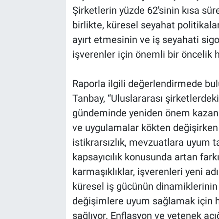
Şirketlerin yüzde 62'sinin kısa sü
birlikte, küresel seyahat politikala
ayırt etmesinin ve iş seyahati sig
işverenler için önemli bir öncelik 
Raporla ilgili değerlendirmede b
Tanbay, “Uluslararası şirketlerdeki
gündeminde yeniden önem kazanmaya
ve uygulamalar kökten değişirken y
istikrarsızlık, mevzuatlara uyum ta
kapsayıcılık konusunda artan farkı
karmaşıklıklar, işverenleri yeni a
küresel iş gücünün dinamiklerinin h
değişimlere uyum sağlamak için h
sağlıyor. Enflasyon ve yetenek açı