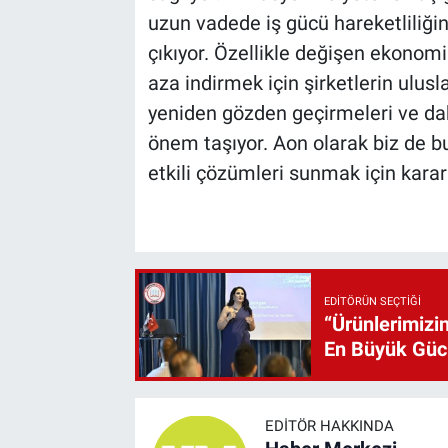
uzun vadede iş gücü hareketliliğin
çıkıyor. Özellikle değişen ekonomik
aza indirmek için şirketlerin ulusla
yeniden gözden geçirmeleri ve daha
önem taşıyor. Aon olarak biz de b
etkili çözümleri sunmak için karar
EDITÖRÜN SEÇTIĞI
“Ürünlerimizin
En Büyük Gü
EDITÖR HAKKINDA