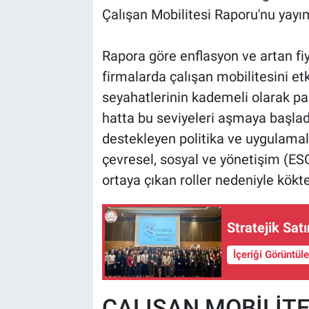
Çalışan Mobilitesi Raporu'nu yayı
Rapora göre enflasyon ve artan fiya
firmalarda çalışan mobilitesini etk
seyahatlerinin kademeli olarak p
hatta bu seviyeleri aşmaya başladı
destekleyen politika ve uygulamala
çevresel, sosyal ve yönetişim (ESG)
ortaya çıkan roller nedeniyle kökte
Stratejik Sat
İçeriği Görüntül
ÇALIŞAN MOBİLİTE