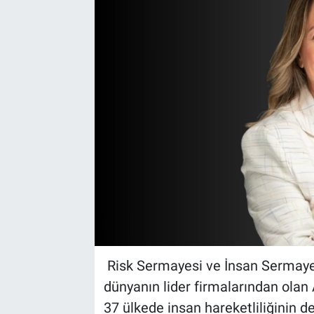
EndüstriST
Enerjisini Üreten Fabrikalar
Endüstri 4.0 Uygulamaları
Ağır Sanayi Çözümleri
Risk Sermayesi ve İnsan Sermaye
dünyanın lider firmalarından olan
37 ülkede insan hareketliliğinin de