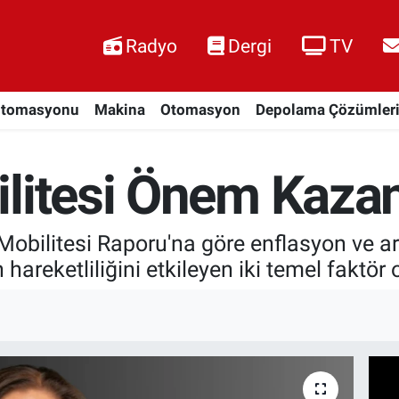
Radyo
Dergi
TV
Otomasyonu
Makina
Otomasyon
Depolama Çözümler
ilitesi Önem Kazan
obilitesi Raporu'na göre enflasyon ve arta
hareketliliğini etkileyen iki temel faktör 