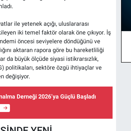
mladı.
tlar ile yetenek açığı, uluslararası
ileyen iki temel faktör olarak öne çıkıyor. İş
andemi öncesi seviyelere döndüğünü ve
ğını aktaran rapora göre bu hareketliliği
r da büyük ölçüde siyasi istikrarsızlık,
 politikaları, sektöre özgü ihtiyaçlar ve
n değişiyor.
ınalma Derneği 2026’ya Güçlü Başladı
e
SİNDE YENİ