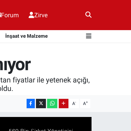
Forum
Zirve
i
İnşaat ve Malzeme
ıyor
n fiyatlar ile yetenek açığı,
oldu.
-
+
A
A