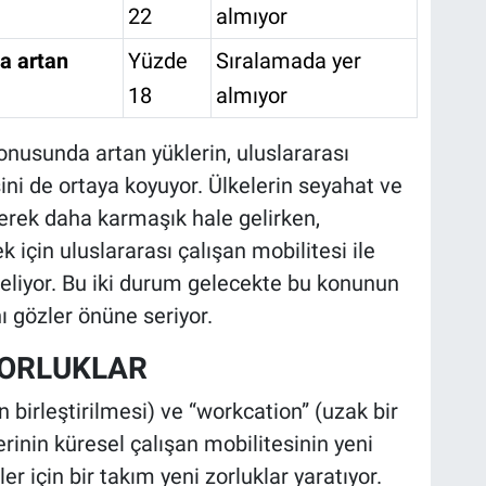
22
almıyor
da artan
Yüzde
Sıralamada yer
18
almıyor
nusunda artan yüklerin, uluslararası
sini de ortaya koyuyor. Ülkelerin seyahat ve
iderek daha karmaşık hale gelirken,
 için uluslararası çalışan mobilitesi ile
e geliyor. Bu iki durum gelecekte bu konunun
 gözler önüne seriyor.
 ZORLUKLAR
in birleştirilmesi) ve “workcation” (uzak bir
erinin küresel çalışan mobilitesinin yeni
ler için bir takım yeni zorluklar yaratıyor.