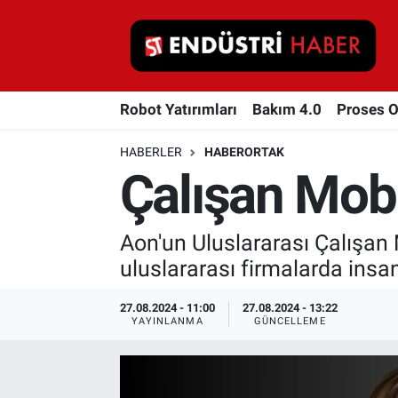
Robot Yatırımları
Robot Yatırımları
Bakım 4.0
Proses 
Bakım 4.0
HABERLER
HABERORTAK
Proses Otomasyonu
Çalışan Mob
Makina
Aon'un Uluslararası Çalışan M
Otomasyon
uluslararası firmalarda insan 
Depolama Çözümleri
27.08.2024 - 11:00
27.08.2024 - 13:22
YAYINLANMA
GÜNCELLEME
İnşaat ve Malzeme
HaberOrtak