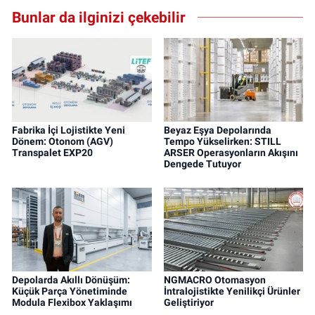
Bunlar da ilginizi çekebilir
Fabrika İçi Lojistikte Yeni
Beyaz Eşya Depolarında
Dönem: Otonom (AGV)
Tempo Yükselirken: STILL
Transpalet EXP20
ARSER Operasyonların Akışını
Dengede Tutuyor
Depolarda Akıllı Dönüşüm:
NGMACRO Otomasyon
Küçük Parça Yönetiminde
İntralojistikte Yenilikçi Ürünler
Modula Flexibox Yaklaşımı
Geliştiriyor