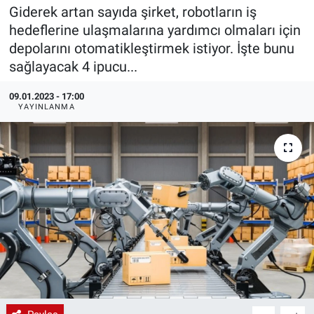
Giderek artan sayıda şirket, robotların iş
EndüstriST
hedeflerine ulaşmalarına yardımcı olmaları için
depolarını otomatikleştirmek istiyor. İşte bunu
Enerjisini Üreten Fabrikalar
sağlayacak 4 ipucu...
Endüstri 4.0 Uygulamaları
09.01.2023 - 17:00
YAYINLANMA
Ağır Sanayi Çözümleri