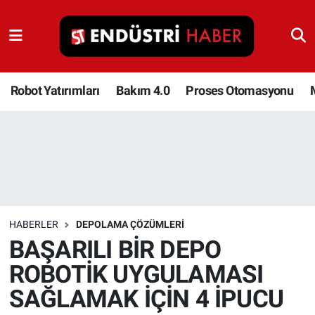
Robot Yatırımları
Bakım 4.0
Robot Yatırımları
Bakım 4.0
Proses Otomasyonu
Proses Otomasyonu
Makina
Otomasyon
HABERLER
DEPOLAMA ÇÖZÜMLERI
Depolama Çözümleri
BAŞARILI BİR DEPO
ROBOTİK UYGULAMASI
İnşaat ve Malzeme
SAĞLAMAK İÇİN 4 İPUCU
HaberOrtak