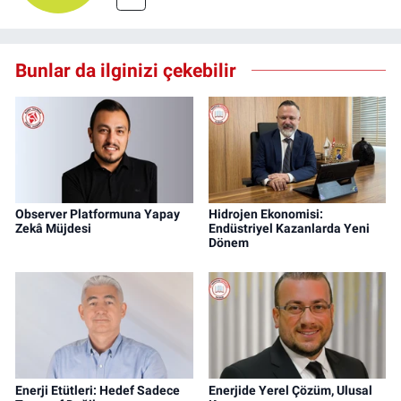
Bunlar da ilginizi çekebilir
Observer Platformuna Yapay
Hidrojen Ekonomisi:
Zekâ Müjdesi
Endüstriyel Kazanlarda Yeni
Dönem
Enerji Etütleri: Hedef Sadece
Enerjide Yerel Çözüm, Ulusal