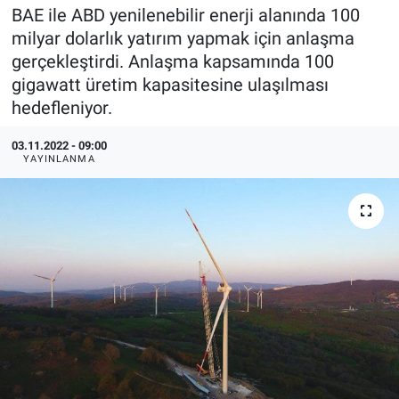
BAE ile ABD yenilenebilir enerji alanında 100
EndüstriST
milyar dolarlık yatırım yapmak için anlaşma
gerçekleştirdi. Anlaşma kapsamında 100
Enerjisini Üreten Fabrikalar
gigawatt üretim kapasitesine ulaşılması
hedefleniyor.
Endüstri 4.0 Uygulamaları
03.11.2022 - 09:00
YAYINLANMA
Ağır Sanayi Çözümleri