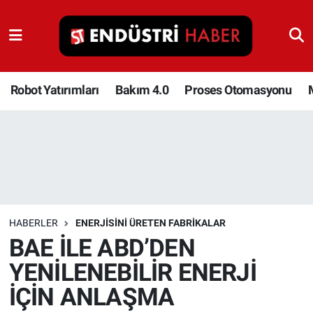
Robot Yatırımları
Bakım 4.0
Robot Yatırımları
Bakım 4.0
Proses Otomasyonu
Proses Otomasyonu
Makina
Otomasyon
HABERLER
ENERJISINI ÜRETEN FABRIKALAR
Depolama Çözümleri
BAE İLE ABD’DEN
YENİLENEBİLİR ENERJİ
İnşaat ve Malzeme
İÇİN ANLAŞMA
HaberOrtak