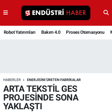
Robot Yatırımları
Bakım 4.0
Robot Yatırımları
Bakım 4.0
Proses Otomasyonu
Proses Otomasyonu
Makina
Otomasyon
HABERLER
ENERJISINI ÜRETEN FABRIKALAR
Depolama Çözümleri
ARTA TEKSTİL GES
PROJESİNDE SONA
İnşaat ve Malzeme
YAKLAŞTI
HaberOrtak