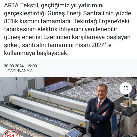
ARTA Tekstil, geçtiğimiz yıl yatırımını
EndüstriST
gerçekleştirdiği Güneş Enerji Santrali’nin yüzde
80’lik kısmını tamamladı. Tekirdağ Ergene’deki
Enerjisini Üreten Fabrikalar
fabrikasının elektrik ihtiyacını yenilenebilir
güneş enerjisi üzerinden karşılamaya başlayan
Endüstri 4.0 Uygulamaları
şirket, santralin tamamını nisan 2024’te
kullanmaya başlayacak.
Ağır Sanayi Çözümleri
20.03.2024 - 19:00
YAYINLANMA