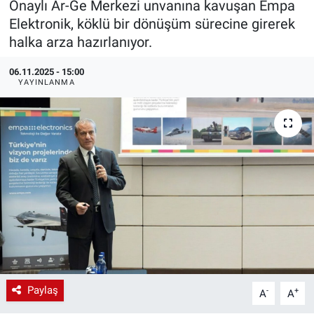
Onaylı Ar-Ge Merkezi unvanına kavuşan Empa
Elektronik, köklü bir dönüşüm sürecine girerek
EndüstriST
halka arza hazırlanıyor.
Enerjisini Üreten Fabrikalar
06.11.2025 - 15:00
YAYINLANMA
Endüstri 4.0 Uygulamaları
Ağır Sanayi Çözümleri
Paylaş
-
+
A
A