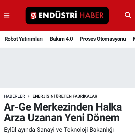
Robot Yatırımları
Bakım 4.0
Robot Yatırımları
Bakım 4.0
Proses Otomasyonu
Proses Otomasyonu
Makina
Otomasyon
HABERLER
ENERJISINI ÜRETEN FABRIKALAR
Depolama Çözümleri
Ar-Ge Merkezinden Halka
Arza Uzanan Yeni Dönem
İnşaat ve Malzeme
Eylül ayında Sanayi ve Teknoloji Bakanlığı
HaberOrtak