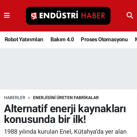
Robot Yatırımları
Bakım 4.0
Robot Yatırımları
Bakım 4.0
Proses Otomasyonu
Proses Otomasyonu
Makina
Otomasyon
HABERLER
ENERJISINI ÜRETEN FABRIKALAR
Depolama Çözümleri
Alternatif enerji kaynakları
konusunda bir ilk!
İnşaat ve Malzeme
1988 yılında kurulan Enel, Kütahya’da yer alan
HaberOrtak