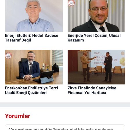
Enerji Etütleri: Hedef Sadece
Enerjide Yerel Çözüm, Ulusal
Tasarruf Değil
Kazanım
Enerkon’dan Endüstriye Terzi
Zirve Finalinde Sanayiciye
Usulü Enerji Çözümleri
Finansal Yol Haritası
Yorumlar