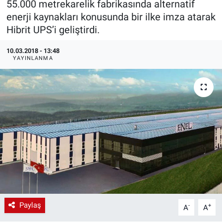
55.000 metrekarelik fabrikasında alternatif
enerji kaynakları konusunda bir ilke imza atarak
EndüstriST
Hibrit UPS’i geliştirdi.
Enerjisini Üreten Fabrikalar
10.03.2018 - 13:48
YAYINLANMA
Endüstri 4.0 Uygulamaları
Ağır Sanayi Çözümleri
Paylaş
-
+
A
A