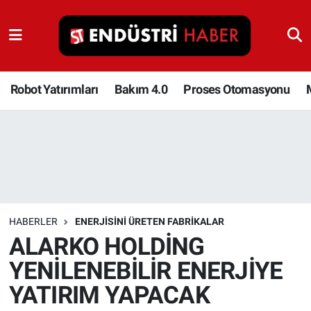
Robot Yatırımları
Bakım 4.0
Robot Yatırımları
Bakım 4.0
Proses Otomasyonu
Proses Otomasyonu
Makina
Otomasyon
HABERLER
ENERJISINI ÜRETEN FABRIKALAR
Depolama Çözümleri
ALARKO HOLDİNG
YENİLENEBİLİR ENERJİYE
İnşaat ve Malzeme
YATIRIM YAPACAK
HaberOrtak