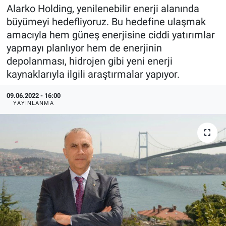
Alarko Holding, yenilenebilir enerji alanında
EndüstriST
büyümeyi hedefliyoruz. Bu hedefine ulaşmak
amacıyla hem güneş enerjisine ciddi yatırımlar
Enerjisini Üreten Fabrikalar
yapmayı planlıyor hem de enerjinin
depolanması, hidrojen gibi yeni enerji
Endüstri 4.0 Uygulamaları
kaynaklarıyla ilgili araştırmalar yapıyor.
Ağır Sanayi Çözümleri
09.06.2022 - 16:00
YAYINLANMA