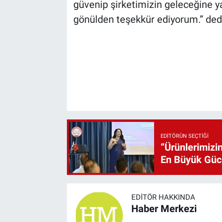
güvenip şirketimizin geleceğine y
gönülden teşekkür ediyorum.” ded
EDITÖRÜN SEÇTIĞI
“Ürünlerimizin
En Büyük Gü
EDITÖR HAKKINDA
Haber Merkezi