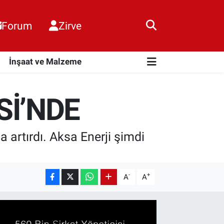
Forum
Zirve
i
İnşaat ve Malzeme
Sİ’NDE
a artırdı. Aksa Enerji şimdi
-
+
A
A