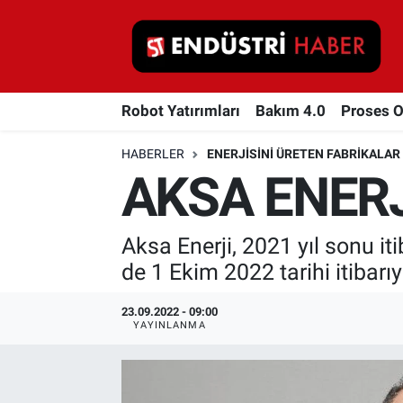
Robot Yatırımları
Robot Yatırımları
Bakım 4.0
Proses 
Bakım 4.0
HABERLER
ENERJISINI ÜRETEN FABRIKALAR
Proses Otomasyonu
AKSA ENERJ
Makina
Aksa Enerji, 2021 yıl sonu it
Otomasyon
de 1 Ekim 2022 tarihi itibarı
Depolama Çözümleri
23.09.2022 - 09:00
YAYINLANMA
İnşaat ve Malzeme
HaberOrtak