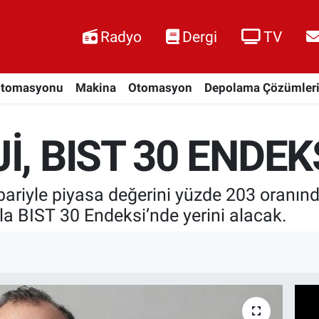
Radyo
Dergi
TV
Otomasyonu
Makina
Otomasyon
Depolama Çözümler
İ, BIST 30 ENDEK
ibariyle piyasa değerini yüzde 203 oranınd
yla BIST 30 Endeksi’nde yerini alacak.