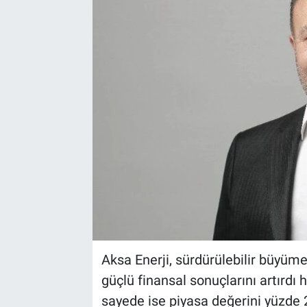
EndüstriST
Enerjisini Üreten Fabrikalar
Endüstri 4.0 Uygulamaları
Ağır Sanayi Çözümleri
Aksa Enerji, sürdürülebilir büyüme
güçlü finansal sonuçlarını artırdı
sayede ise piyasa değerini yüzde 2