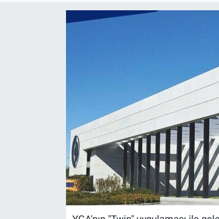
EndüstriST
Enerjisini Üreten Fabrikalar
Endüstri 4.0 Uygulamaları
Ağır Sanayi Çözümleri