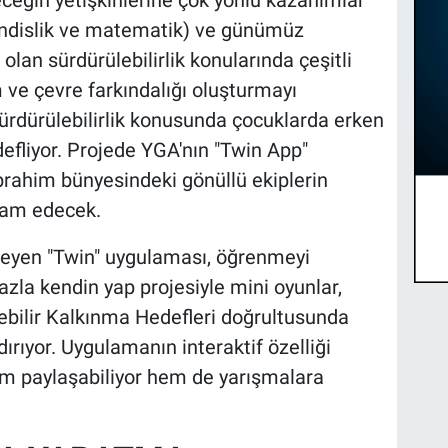
eceğin yetişkinlerine çok yönlü kazanımlar
endislik ve matematik) ve günümüz
 olan sürdürülebilirlik konularında çeşitli
 ve çevre farkındalığı oluşturmayı
sürdürülebilirlik konusunda çocuklarda erken
efliyor. Projede YGA'nın "Twin App"
brahim bünyesindeki gönüllü ekiplerin
vam edecek.
fleyen "Twin" uygulaması, öğrenmeyi
azla kendin yap projesiyle mini oyunlar,
lebilir Kalkınma Hedefleri doğrultusunda
ırıyor. Uygulamanın interaktif özelliği
em paylaşabiliyor hem de yarışmalara