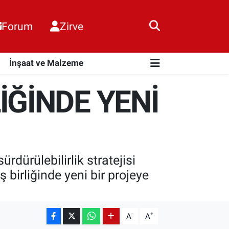
Forum
Zirve
i
İnşaat ve Malzeme
İĞİNDE YENİ
dürülebilirlik stratejisi
irliğinde yeni bir projeye
-
+
A
A