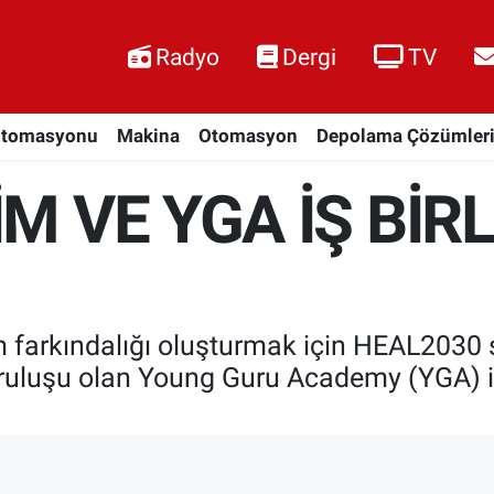
Radyo
Dergi
TV
Otomasyonu
Makina
Otomasyon
Depolama Çözümler
M VE YGA İŞ BİRL
 farkındalığı oluşturmak için HEAL2030 sür
ruluşu olan Young Guru Academy (YGA) iş b