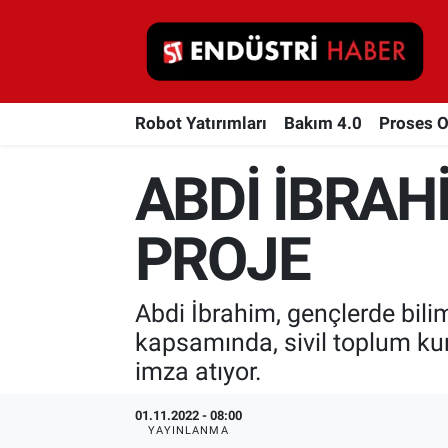
Robot Yatırımları
Robot Yatırımları
Bakım 4.0
Proses 
Bakım 4.0
ABDİ İBRAHİ
Proses Otomasyonu
Makina
PROJE
Otomasyon
Abdi İbrahim, gençlerde bilim
Depolama Çözümleri
kapsamında, sivil toplum ku
imza atıyor.
İnşaat ve Malzeme
01.11.2022 - 08:00
HaberOrtak
YAYINLANMA