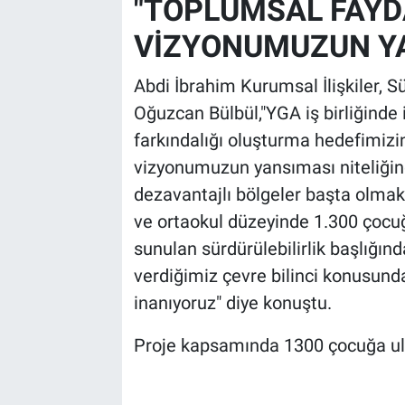
"TOPLUMSAL FAY
VİZYONUMUZUN Y
Abdi İbrahim Kurumsal İlişkiler, Sür
Oğuzcan Bülbül,"YGA iş birliğinde 
farkındalığı oluşturma hedefimiz
vizyonumuzun yansıması niteliğind
dezavantajlı bölgeler başta olmak 
ve ortaokul düzeyinde 1.300 çocu
sunulan sürdürülebilirlik başlığınd
verdiğimiz çevre bilinci konusund
inanıyoruz" diye konuştu.
Proje kapsamında 1300 çocuğa ula