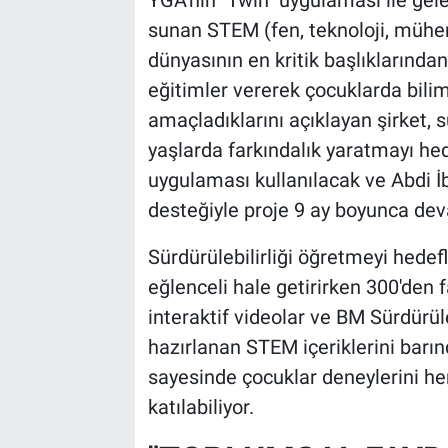
YGA'nın "Twin" uygulaması ile gel
sunan STEM (fen, teknoloji, müh
dünyasının en kritik başlıklarından
eğitimler vererek çocuklarda bilim
amaçladıklarını açıklayan şirket, 
yaşlarda farkındalık yaratmayı hed
uygulaması kullanılacak ve Abdi İ
desteğiyle proje 9 ay boyunca de
Sürdürülebilirliği öğretmeyi hede
eğlenceli hale getirirken 300'den f
interaktif videolar ve BM Sürdürü
hazırlanan STEM içeriklerini barınd
sayesinde çocuklar deneylerini h
katılabiliyor.