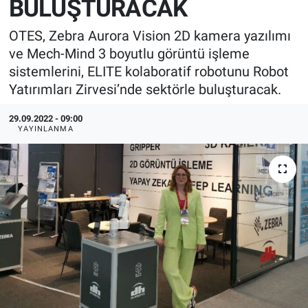
BULUŞTURACAK
EndüstriST
OTES, Zebra Aurora Vision 2D kamera yazılımı
ve Mech-Mind 3 boyutlu görüntü işleme
Enerjisini Üreten Fabrikalar
sistemlerini, ELITE kolaboratif robotunu Robot
Yatırımları Zirvesi’nde sektörle buluşturacak.
Endüstri 4.0 Uygulamaları
29.09.2022 - 09:00
Ağır Sanayi Çözümleri
YAYINLANMA