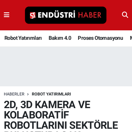
Robot Yatırımları
Bakım 4.0
Robot Yatırımları
Bakım 4.0
Proses Otomasyonu
Proses Otomasyonu
Makina
Otomasyon
HABERLER
ROBOT YATIRIMLARI
Depolama Çözümleri
2D, 3D KAMERA VE
KOLABORATİF
İnşaat ve Malzeme
ROBOTLARINI SEKTÖRLE
HaberOrtak